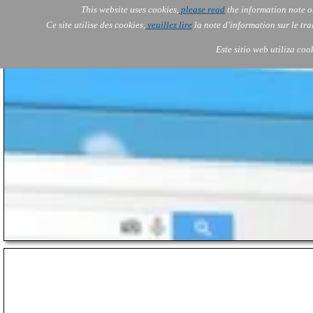
This website uses cookies,
please read
the information note o
AOLONE
Services
Ce site utilise des cookies,
veuillez lire
la note d'information sur le tr
AOLONE ® PACK EXPORT 
AFRICA
Este sitio web utiliza coo